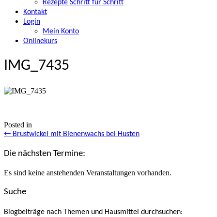
Rezepte Schritt für Schritt
Kontakt
Login
Mein Konto
Onlinekurs
IMG_7435
Posted in
Posts
← Brustwickel mit Bienenwachs bei Husten
navigation
Die nächsten Termine:
Es sind keine anstehenden Veranstaltungen vorhanden.
Suche
Blogbeiträge nach Themen und Hausmittel durchsuchen: