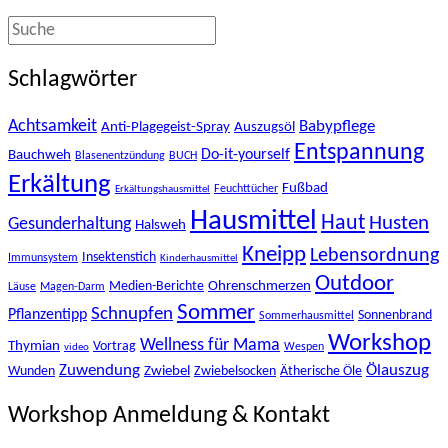
Schlagwörter
Achtsamkeit
Babypflege
Anti-Plagegeist-Spray
Auszugsöl
Entspannung
Bauchweh
Do-it-yourself
Blasenentzündung
BUCH
Erkältung
Fußbad
Feuchttücher
Erkältungshausmittel
Hausmittel
Haut
Husten
Gesunderhaltung
Halsweh
Kneipp
Lebensordnung
Insektenstich
Immunsystem
Kinderhausmittel
Outdoor
Ohrenschmerzen
Medien-Berichte
Läuse
Magen-Darm
Sommer
Schnupfen
Pflanzentipp
Sonnenbrand
Sommerhausmittel
Workshop
Wellness für Mama
Thymian
Vortrag
Wespen
video
Zuwendung
Ölauszug
Zwiebel
Wunden
Zwiebelsocken
Ätherische Öle
Workshop Anmeldung & Kontakt