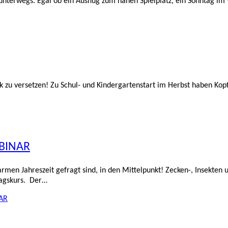
nterwegs. Egal ob ein Ausflug zum nahen Spielplatz, ein Sonntag im
ik zu versetzen! Zu Schul- und Kindergartenstart im Herbst haben Kop
EBINAR
rmen Jahreszeit gefragt sind, in den Mittelpunkt! Zecken-, Insekten
tagskurs. Der…
NAR