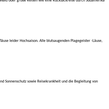
 Wald oder große Reisen wie eine Rucksackreise durch Südamerika
fläuse leider Hochsaison. Alle blutsaugenden Plagegeister -Läuse,
 und Sonnenschutz sowie Reisekrankheit und die Begleitung von