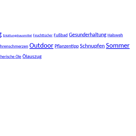
g
Gesunderhaltung
Fußbad
Halsweh
Feuchttücher
Erkältungshausmittel
Outdoor
Sommer
Schnupfen
Pflanzentipp
hrenschmerzen
Ölauszug
herische Öle