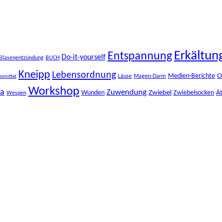
Erkältun
Entspannung
Do-it-yourself
Blasenentzündung
BUCH
Kneipp
Lebensordnung
O
Medien-Berichte
Läuse
Magen-Darm
smittel
Workshop
ma
Zuwendung
Zwiebel
Wunden
Zwiebelsocken
Ät
Wespen