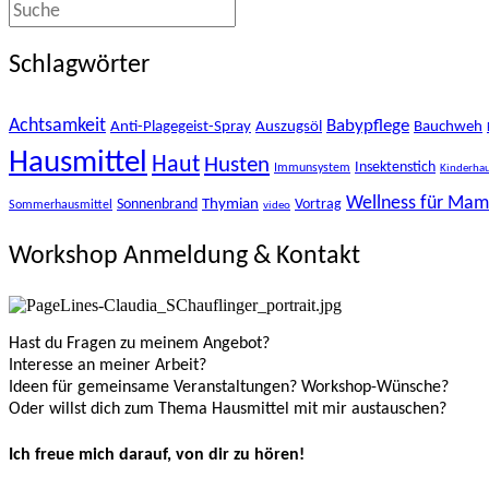
Schlagwörter
Achtsamkeit
Babypflege
Anti-Plagegeist-Spray
Auszugsöl
Bauchweh
Hausmittel
Haut
Husten
Insektenstich
Immunsystem
Kinderhau
Wellness für Ma
Thymian
Sonnenbrand
Vortrag
Sommerhausmittel
video
Workshop Anmeldung & Kontakt
Hast du Fragen zu meinem Angebot?
Interesse an meiner Arbeit?
Ideen für gemeinsame Veranstaltungen? Workshop-Wünsche?
Oder willst dich zum Thema Hausmittel mit mir austauschen?
Ich freue mich darauf, von dir zu hören!