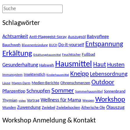
Schlagwörter
Achtsamkeit
Babypflege
Anti-Plagegeist-Spray
Auszugsöl
Entspannung
Bauchweh
Do-it-yourself
Blasenentzündung
BUCH
Erkältung
Fußbad
Feuchttücher
Erkältungshausmittel
Hausmittel
Haut
Husten
Gesunderhaltung
Halsweh
Kneipp
Lebensordnung
Insektenstich
Immunsystem
Kinderhausmittel
Outdoor
Ohrenschmerzen
Medien-Berichte
Läuse
Magen-Darm
Sommer
Schnupfen
Pflanzentipp
Sonnenbrand
Sommerhausmittel
Workshop
Wellness für Mama
Thymian
Vortrag
Wespen
video
Zuwendung
Ölauszug
Zwiebel
Wunden
Zwiebelsocken
Ätherische Öle
Workshop Anmeldung & Kontakt