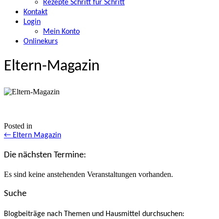
Rezepte Schritt für Schritt
Kontakt
Login
Mein Konto
Onlinekurs
Eltern-Magazin
Posted in
Posts
← Eltern Magazin
navigation
Die nächsten Termine:
Es sind keine anstehenden Veranstaltungen vorhanden.
Suche
Blogbeiträge nach Themen und Hausmittel durchsuchen: