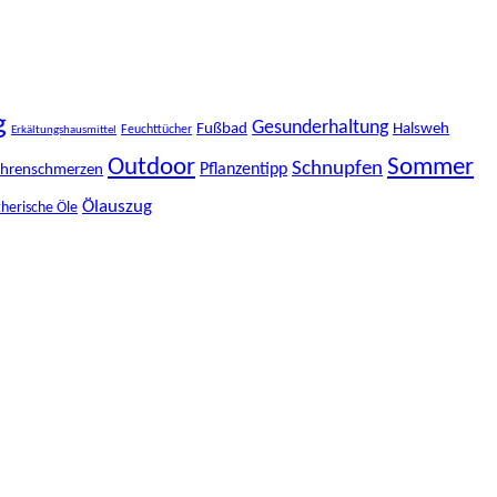
g
Gesunderhaltung
Fußbad
Halsweh
Feuchttücher
Erkältungshausmittel
Outdoor
Sommer
Schnupfen
Pflanzentipp
hrenschmerzen
Ölauszug
herische Öle