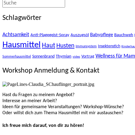
Schlagwörter
Achtsamkeit
Babypflege
Anti-Plagegeist-Spray
Auszugsöl
Bauchweh
Hausmittel
Haut
Husten
Insektenstich
Immunsystem
Kinderhau
Wellness für Ma
Thymian
Sonnenbrand
Vortrag
Sommerhausmittel
video
Workshop Anmeldung & Kontakt
Hast du Fragen zu meinem Angebot?
Interesse an meiner Arbeit?
Ideen für gemeinsame Veranstaltungen? Workshop-Wünsche?
Oder willst dich zum Thema Hausmittel mit mir austauschen?
Ich freue mich darauf, von dir zu hören!