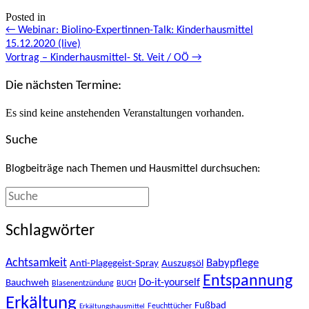
Posted in
Posts
← Webinar: Biolino-Expertinnen-Talk: Kinderhausmittel
15.12.2020 (live)
navigation
Vortrag – Kinderhausmittel- St. Veit / OÖ →
Die nächsten Termine:
Es sind keine anstehenden Veranstaltungen vorhanden.
Suche
Blogbeiträge nach Themen und Hausmittel durchsuchen:
Schlagwörter
Achtsamkeit
Babypflege
Anti-Plagegeist-Spray
Auszugsöl
Entspannung
Bauchweh
Do-it-yourself
Blasenentzündung
BUCH
Erkältung
Fußbad
Feuchttücher
Erkältungshausmittel