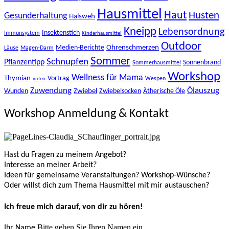
Hausmittel
Haut
Husten
Gesunderhaltung
Halsweh
Kneipp
Lebensordnung
Insektenstich
Immunsystem
Kinderhausmittel
Outdoor
Ohrenschmerzen
Medien-Berichte
Läuse
Magen-Darm
Sommer
Schnupfen
Pflanzentipp
Sonnenbrand
Sommerhausmittel
Workshop
Wellness für Mama
Thymian
Vortrag
Wespen
video
Zuwendung
Ölauszug
Zwiebel
Wunden
Zwiebelsocken
Ätherische Öle
Workshop Anmeldung & Kontakt
Hast du Fragen zu meinem Angebot?
Interesse an meiner Arbeit?
Ideen für gemeinsame Veranstaltungen? Workshop-Wünsche?
Oder willst dich zum Thema Hausmittel mit mir austauschen?
Ich freue mich darauf, von dir zu hören!
Bitte geben Sie Ihren Namen ein.
Ihr Name