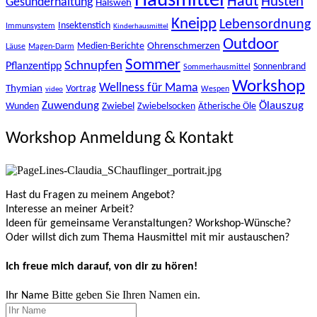
Hausmittel
Haut
Husten
Gesunderhaltung
Halsweh
Kneipp
Lebensordnung
Insektenstich
Immunsystem
Kinderhausmittel
Outdoor
Ohrenschmerzen
Medien-Berichte
Läuse
Magen-Darm
Sommer
Schnupfen
Pflanzentipp
Sonnenbrand
Sommerhausmittel
Workshop
Wellness für Mama
Thymian
Vortrag
Wespen
video
Zuwendung
Ölauszug
Zwiebel
Wunden
Zwiebelsocken
Ätherische Öle
Workshop Anmeldung & Kontakt
Hast du Fragen zu meinem Angebot?
Interesse an meiner Arbeit?
Ideen für gemeinsame Veranstaltungen? Workshop-Wünsche?
Oder willst dich zum Thema Hausmittel mit mir austauschen?
Ich freue mich darauf, von dir zu hören!
Bitte geben Sie Ihren Namen ein.
Ihr Name