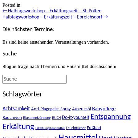
Posted in
Posts
← Halbtagsworkshop – Erkältungszeit – St. Pölten
Halbtagsworkshop – Erkältungszeit – Ebreichsdorf →
navigation
Die nächsten Termine:
Es sind keine anstehenden Veranstaltungen vorhanden.
Suche
Blogbeiträge nach Themen und Hausmittel durchsuchen:
Schlagwörter
Achtsamkeit
Babypflege
Anti-Plagegeist-Spray
Auszugsöl
Entspannung
Bauchweh
Do-it-yourself
Blasenentzündung
BUCH
Erkältung
Fußbad
Feuchttücher
Erkältungshausmittel