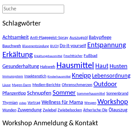
Schlagwörter
Achtsamkeit
Babypflege
Anti-Plagegeist-Spray
Auszugsöl
Entspannung
Bauchweh
Do-it-yourself
Blasenentzündung
BUCH
Erkältung
Fußbad
Feuchttücher
Erkältungshausmittel
Hausmittel
Haut
Husten
Gesunderhaltung
Halsweh
Kneipp
Lebensordnung
Insektenstich
Immunsystem
Kinderhausmittel
Outdoor
Ohrenschmerzen
Medien-Berichte
Läuse
Magen-Darm
Sommer
Schnupfen
Pflanzentipp
Sonnenbrand
Sommerhausmittel
Workshop
Wellness für Mama
Thymian
Vortrag
Wespen
video
Zuwendung
Ölauszug
Zwiebel
Wunden
Zwiebelsocken
Ätherische Öle
Workshop Anmeldung & Kontakt