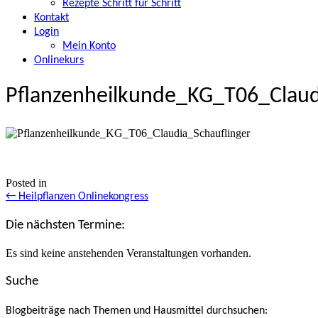
Rezepte Schritt für Schritt
Kontakt
Login
Mein Konto
Onlinekurs
Pflanzenheilkunde_KG_T06_Claud
Posted in
Posts
← Heilpflanzen Onlinekongress
navigation
Die nächsten Termine:
Es sind keine anstehenden Veranstaltungen vorhanden.
Suche
Blogbeiträge nach Themen und Hausmittel durchsuchen: