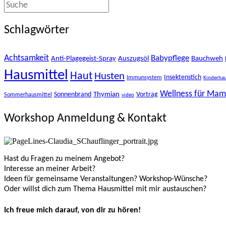
Schlagwörter
Achtsamkeit
Babypflege
Anti-Plagegeist-Spray
Auszugsöl
Bauchweh
Hausmittel
Haut
Husten
Insektenstich
Immunsystem
Kinderhau
Wellness für Ma
Thymian
Sonnenbrand
Vortrag
Sommerhausmittel
video
Workshop Anmeldung & Kontakt
Hast du Fragen zu meinem Angebot?
Interesse an meiner Arbeit?
Ideen für gemeinsame Veranstaltungen? Workshop-Wünsche?
Oder willst dich zum Thema Hausmittel mit mir austauschen?
Ich freue mich darauf, von dir zu hören!