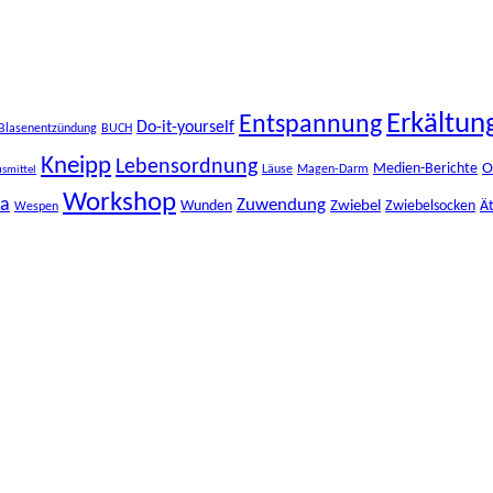
Erkältun
Entspannung
Do-it-yourself
Blasenentzündung
BUCH
Kneipp
Lebensordnung
O
Medien-Berichte
Läuse
Magen-Darm
smittel
Workshop
ma
Zuwendung
Zwiebel
Wunden
Zwiebelsocken
Ät
Wespen