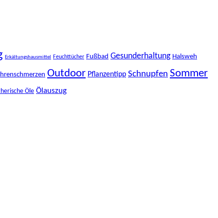
g
Gesunderhaltung
Fußbad
Halsweh
Feuchttücher
Erkältungshausmittel
Outdoor
Sommer
Schnupfen
Pflanzentipp
hrenschmerzen
Ölauszug
herische Öle