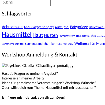
Schlagwörter
Achtsamkeit
Babypflege
Anti-Plagegeist-Spray
Auszugsöl
Bauchweh
Hausmittel
Haut
Husten
Insektenstich
Immunsystem
Kinderhau
Wellness für Ma
Thymian
Sonnenbrand
Vortrag
Sommerhausmittel
video
Workshop Anmeldung & Kontakt
Hast du Fragen zu meinem Angebot?
Interesse an meiner Arbeit?
Ideen für gemeinsame Veranstaltungen? Workshop-Wünsche?
Oder willst dich zum Thema Hausmittel mit mir austauschen?
Ich freue mich darauf, von dir zu hören!