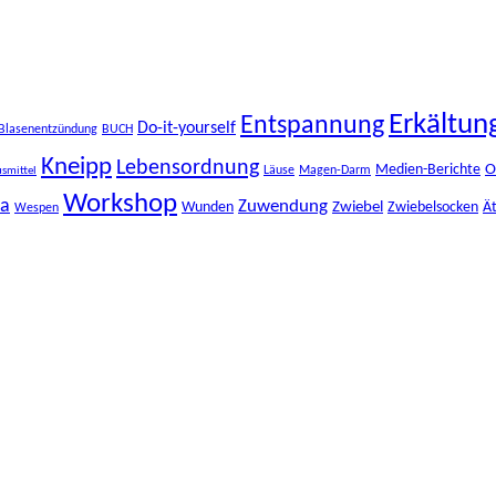
Erkältun
Entspannung
Do-it-yourself
Blasenentzündung
BUCH
Kneipp
Lebensordnung
O
Medien-Berichte
Läuse
Magen-Darm
smittel
Workshop
ma
Zuwendung
Zwiebel
Wunden
Zwiebelsocken
Ät
Wespen