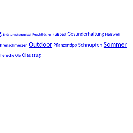
g
Gesunderhaltung
Fußbad
Halsweh
Feuchttücher
Erkältungshausmittel
Outdoor
Sommer
Schnupfen
Pflanzentipp
hrenschmerzen
Ölauszug
herische Öle