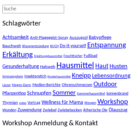
Schlagwörter
Achtsamkeit
Babypflege
Anti-Plagegeist-Spray
Auszugsöl
Entspannung
Bauchweh
Do-it-yourself
Blasenentzündung
BUCH
Erkältung
Fußbad
Feuchttücher
Erkältungshausmittel
Hausmittel
Haut
Husten
Gesunderhaltung
Halsweh
Kneipp
Lebensordnung
Insektenstich
Immunsystem
Kinderhausmittel
Outdoor
Ohrenschmerzen
Medien-Berichte
Läuse
Magen-Darm
Sommer
Schnupfen
Pflanzentipp
Sonnenbrand
Sommerhausmittel
Workshop
Wellness für Mama
Thymian
Vortrag
Wespen
video
Zuwendung
Ölauszug
Zwiebel
Wunden
Zwiebelsocken
Ätherische Öle
Workshop Anmeldung & Kontakt