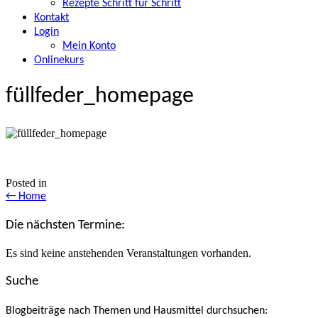
Rezepte Schritt für Schritt
Kontakt
Login
Mein Konto
Onlinekurs
füllfeder_homepage
Posted in
Posts
← Home
navigation
Die nächsten Termine:
Es sind keine anstehenden Veranstaltungen vorhanden.
Suche
Blogbeiträge nach Themen und Hausmittel durchsuchen: