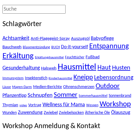
Schlagwörter
Achtsamkeit
Babypflege
Anti-Plagegeist-Spray
Auszugsöl
Entspannung
Bauchweh
Do-it-yourself
Blasenentzündung
BUCH
Erkältung
Fußbad
Feuchttücher
Erkältungshausmittel
Hausmittel
Haut
Husten
Gesunderhaltung
Halsweh
Kneipp
Lebensordnung
Insektenstich
Immunsystem
Kinderhausmittel
Outdoor
Ohrenschmerzen
Medien-Berichte
Läuse
Magen-Darm
Sommer
Schnupfen
Pflanzentipp
Sonnenbrand
Sommerhausmittel
Workshop
Wellness für Mama
Thymian
Vortrag
Wespen
video
Zuwendung
Ölauszug
Zwiebel
Wunden
Zwiebelsocken
Ätherische Öle
Workshop Anmeldung & Kontakt