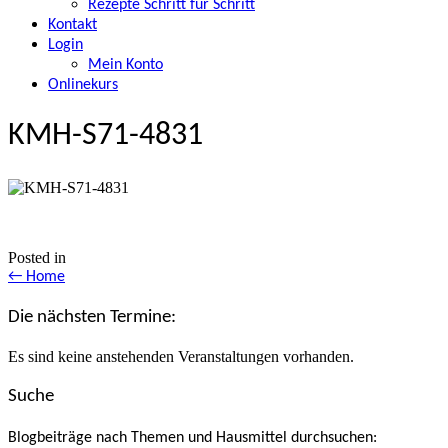
Rezepte Schritt für Schritt
Kontakt
Login
Mein Konto
Onlinekurs
KMH-S71-4831
Posted in
Posts
← Home
navigation
Die nächsten Termine:
Es sind keine anstehenden Veranstaltungen vorhanden.
Suche
Blogbeiträge nach Themen und Hausmittel durchsuchen: