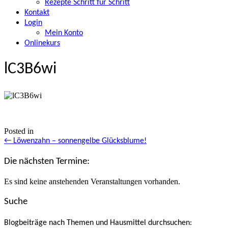
Rezepte Schritt für Schritt
Kontakt
Login
Mein Konto
Onlinekurs
lC3B6wi
Posted in
Posts
← Löwenzahn – sonnengelbe Glücksblume!
navigation
Die nächsten Termine:
Es sind keine anstehenden Veranstaltungen vorhanden.
Suche
Blogbeiträge nach Themen und Hausmittel durchsuchen: