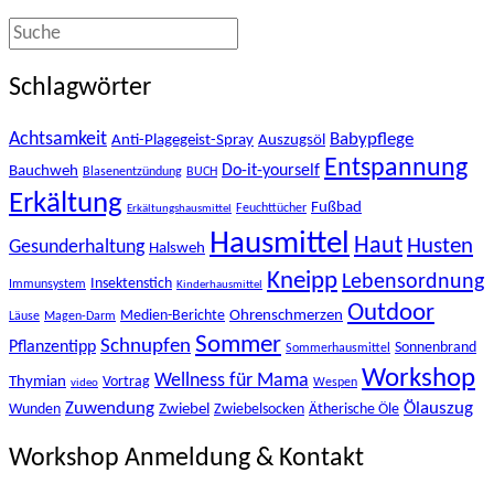
Schlagwörter
Achtsamkeit
Babypflege
Anti-Plagegeist-Spray
Auszugsöl
Entspannung
Bauchweh
Do-it-yourself
Blasenentzündung
BUCH
Erkältung
Fußbad
Feuchttücher
Erkältungshausmittel
Hausmittel
Haut
Husten
Gesunderhaltung
Halsweh
Kneipp
Lebensordnung
Insektenstich
Immunsystem
Kinderhausmittel
Outdoor
Ohrenschmerzen
Medien-Berichte
Läuse
Magen-Darm
Sommer
Schnupfen
Pflanzentipp
Sonnenbrand
Sommerhausmittel
Workshop
Wellness für Mama
Thymian
Vortrag
Wespen
video
Zuwendung
Ölauszug
Zwiebel
Wunden
Zwiebelsocken
Ätherische Öle
Workshop Anmeldung & Kontakt