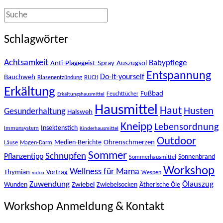
Schlagwörter
Achtsamkeit
Babypflege
Anti-Plagegeist-Spray
Auszugsöl
Entspannung
Bauchweh
Do-it-yourself
Blasenentzündung
BUCH
Erkältung
Fußbad
Feuchttücher
Erkältungshausmittel
Hausmittel
Haut
Husten
Gesunderhaltung
Halsweh
Kneipp
Lebensordnung
Insektenstich
Immunsystem
Kinderhausmittel
Outdoor
Ohrenschmerzen
Medien-Berichte
Läuse
Magen-Darm
Sommer
Schnupfen
Pflanzentipp
Sonnenbrand
Sommerhausmittel
Workshop
Wellness für Mama
Thymian
Vortrag
Wespen
video
Zuwendung
Ölauszug
Zwiebel
Wunden
Zwiebelsocken
Ätherische Öle
Workshop Anmeldung & Kontakt