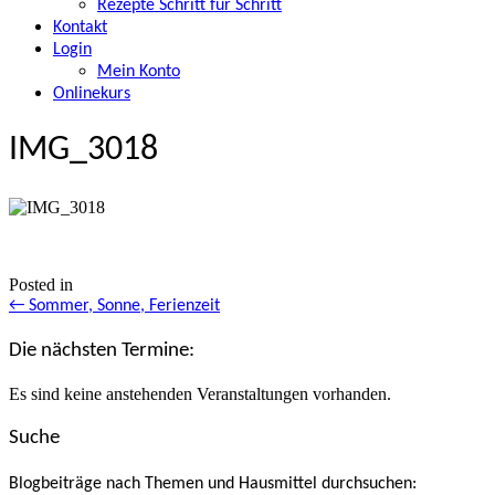
Rezepte Schritt für Schritt
Kontakt
Login
Mein Konto
Onlinekurs
IMG_3018
Posted in
Posts
← Sommer, Sonne, Ferienzeit
navigation
Die nächsten Termine:
Es sind keine anstehenden Veranstaltungen vorhanden.
Suche
Blogbeiträge nach Themen und Hausmittel durchsuchen: