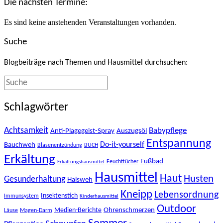
Die nächsten Termine:
Es sind keine anstehenden Veranstaltungen vorhanden.
Suche
Blogbeiträge nach Themen und Hausmittel durchsuchen:
Schlagwörter
Achtsamkeit
Babypflege
Anti-Plagegeist-Spray
Auszugsöl
Entspannung
Bauchweh
Do-it-yourself
Blasenentzündung
BUCH
Erkältung
Fußbad
Feuchttücher
Erkältungshausmittel
Hausmittel
Haut
Husten
Gesunderhaltung
Halsweh
Kneipp
Lebensordnung
Insektenstich
Immunsystem
Kinderhausmittel
Outdoor
Ohrenschmerzen
Medien-Berichte
Läuse
Magen-Darm