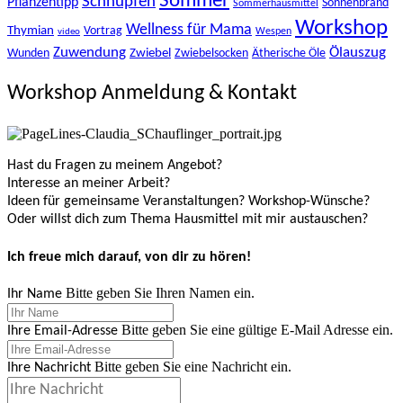
Sommer
Schnupfen
Pflanzentipp
Sonnenbrand
Sommerhausmittel
Workshop
Wellness für Mama
Thymian
Vortrag
Wespen
video
Zuwendung
Ölauszug
Zwiebel
Wunden
Zwiebelsocken
Ätherische Öle
Workshop Anmeldung & Kontakt
Hast du Fragen zu meinem Angebot?
Interesse an meiner Arbeit?
Ideen für gemeinsame Veranstaltungen? Workshop-Wünsche?
Oder willst dich zum Thema Hausmittel mit mir austauschen?
Ich freue mich darauf, von dir zu hören!
Bitte geben Sie Ihren Namen ein.
Ihr Name
Bitte geben Sie eine gültige E-Mail Adresse ein.
Ihre Email-Adresse
Bitte geben Sie eine Nachricht ein.
Ihre Nachricht