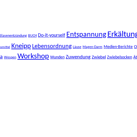
Erkältun
Entspannung
Do-it-yourself
Blasenentzündung
BUCH
Kneipp
Lebensordnung
O
Medien-Berichte
Läuse
Magen-Darm
smittel
Workshop
ma
Zuwendung
Zwiebel
Wunden
Zwiebelsocken
Ät
Wespen