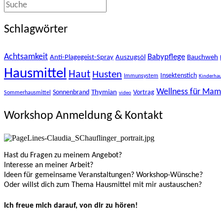
Schlagwörter
Achtsamkeit
Babypflege
Anti-Plagegeist-Spray
Auszugsöl
Bauchweh
Hausmittel
Haut
Husten
Insektenstich
Immunsystem
Kinderhau
Wellness für Ma
Thymian
Sonnenbrand
Vortrag
Sommerhausmittel
video
Workshop Anmeldung & Kontakt
Hast du Fragen zu meinem Angebot?
Interesse an meiner Arbeit?
Ideen für gemeinsame Veranstaltungen? Workshop-Wünsche?
Oder willst dich zum Thema Hausmittel mit mir austauschen?
Ich freue mich darauf, von dir zu hören!