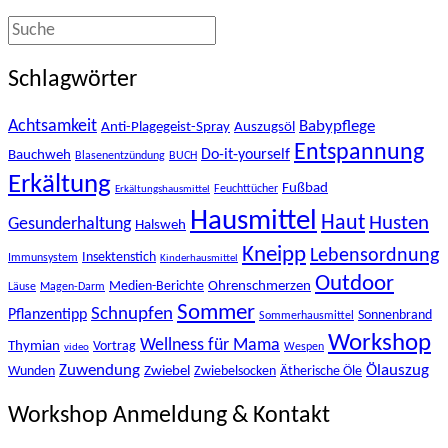
Schlagwörter
Achtsamkeit
Babypflege
Anti-Plagegeist-Spray
Auszugsöl
Entspannung
Bauchweh
Do-it-yourself
Blasenentzündung
BUCH
Erkältung
Fußbad
Feuchttücher
Erkältungshausmittel
Hausmittel
Haut
Husten
Gesunderhaltung
Halsweh
Kneipp
Lebensordnung
Insektenstich
Immunsystem
Kinderhausmittel
Outdoor
Ohrenschmerzen
Medien-Berichte
Läuse
Magen-Darm
Sommer
Schnupfen
Pflanzentipp
Sonnenbrand
Sommerhausmittel
Workshop
Wellness für Mama
Thymian
Vortrag
Wespen
video
Zuwendung
Ölauszug
Zwiebel
Wunden
Zwiebelsocken
Ätherische Öle
Workshop Anmeldung & Kontakt