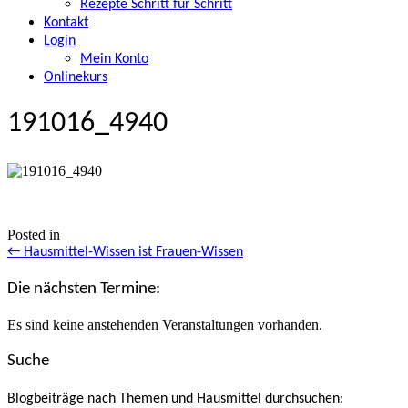
Rezepte Schritt für Schritt
Kontakt
Login
Mein Konto
Onlinekurs
191016_4940
Posted in
Posts
← Hausmittel-Wissen ist Frauen-Wissen
navigation
Die nächsten Termine:
Es sind keine anstehenden Veranstaltungen vorhanden.
Suche
Blogbeiträge nach Themen und Hausmittel durchsuchen: