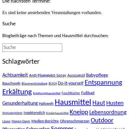
Die nächsten Termine:
Es sind keine anstehenden Veranstaltungen vorhanden.
Suche
Blogbeiträge nach Themen und Hausmittel durchsuchen:
Schlagwörter
Achtsamkeit
Babypflege
Anti-Plagegeist-Spray
Auszugsöl
Entspannung
Bauchweh
Do-it-yourself
Blasenentzündung
BUCH
Erkältung
Fußbad
Feuchttücher
Erkältungshausmittel
Hausmittel
Haut
Husten
Gesunderhaltung
Halsweh
Kneipp
Lebensordnung
Insektenstich
Immunsystem
Kinderhausmittel
Outdoor
Ohrenschmerzen
Medien-Berichte
Läuse
Magen-Darm