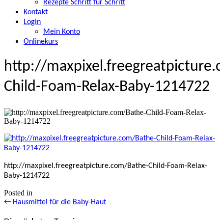
Rezepte Schritt für Schritt
Kontakt
Login
Mein Konto
Onlinekurs
http://maxpixel.freegreatpicture
Child-Foam-Relax-Baby-1214722
http://maxpixel.freegreatpicture.com/Bathe-Child-Foam-Relax-
Baby-1214722
Posted in
Posts
← Hausmittel für die Baby-Haut
navigation