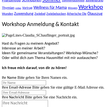
Sommer
Schnupfen
Pflanzentipp
Sonnenbrand
Sommerhausmittel
Workshop
Wellness für Mama
Thymian
Vortrag
Wespen
video
Zuwendung
Ölauszug
Zwiebel
Wunden
Zwiebelsocken
Ätherische Öle
Workshop Anmeldung & Kontakt
Hast du Fragen zu meinem Angebot?
Interesse an meiner Arbeit?
Ideen für gemeinsame Veranstaltungen? Workshop-Wünsche?
Oder willst dich zum Thema Hausmittel mit mir austauschen?
Ich freue mich darauf, von dir zu hören!
Bitte geben Sie Ihren Namen ein.
Ihr Name
Bitte geben Sie eine gültige E-Mail Adresse ein.
Ihre Email-Adresse
Bitte geben Sie eine Nachricht ein.
Ihre Nachricht