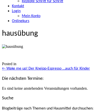
Rezepte Schritt für Schritt
Kontakt
Login
Mein Konto
Onlinekurs
hausübung
Posted in
Posts
← Wake me up! Der Kneipp-Espresso …auch für Kinder
navigation
Die nächsten Termine:
Es sind keine anstehenden Veranstaltungen vorhanden.
Suche
Blogbeiträge nach Themen und Hausmittel durchsuchen: