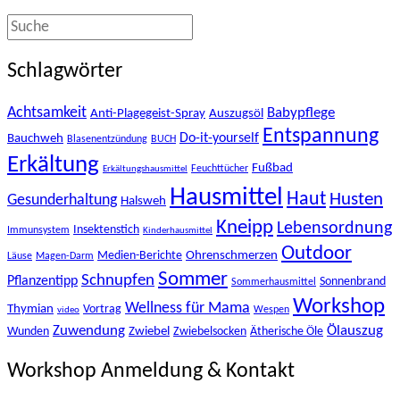
Schlagwörter
Achtsamkeit
Babypflege
Anti-Plagegeist-Spray
Auszugsöl
Entspannung
Bauchweh
Do-it-yourself
Blasenentzündung
BUCH
Erkältung
Fußbad
Feuchttücher
Erkältungshausmittel
Hausmittel
Haut
Husten
Gesunderhaltung
Halsweh
Kneipp
Lebensordnung
Insektenstich
Immunsystem
Kinderhausmittel
Outdoor
Ohrenschmerzen
Medien-Berichte
Läuse
Magen-Darm
Sommer
Schnupfen
Pflanzentipp
Sonnenbrand
Sommerhausmittel
Workshop
Wellness für Mama
Thymian
Vortrag
Wespen
video
Zuwendung
Ölauszug
Zwiebel
Wunden
Zwiebelsocken
Ätherische Öle
Workshop Anmeldung & Kontakt