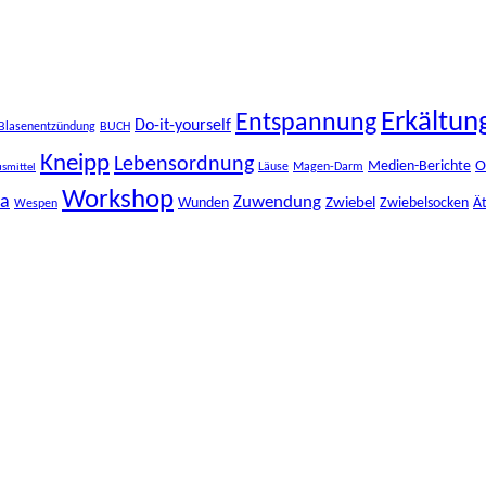
Erkältun
Entspannung
Do-it-yourself
Blasenentzündung
BUCH
Kneipp
Lebensordnung
O
Medien-Berichte
Läuse
Magen-Darm
smittel
Workshop
ma
Zuwendung
Zwiebel
Wunden
Zwiebelsocken
Ät
Wespen