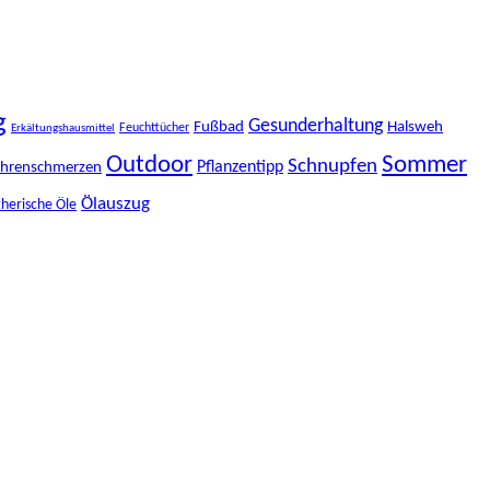
g
Gesunderhaltung
Fußbad
Halsweh
Feuchttücher
Erkältungshausmittel
Outdoor
Sommer
Schnupfen
Pflanzentipp
hrenschmerzen
Ölauszug
herische Öle