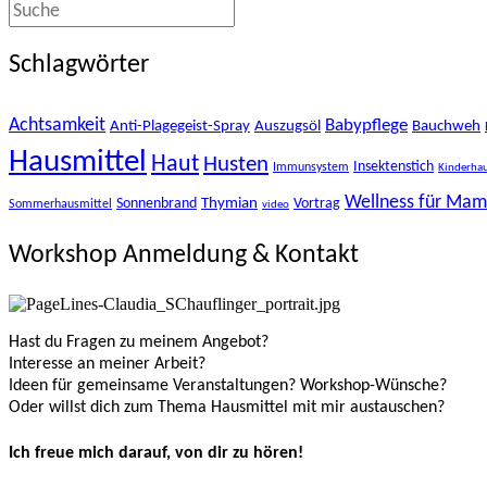
Schlagwörter
Achtsamkeit
Babypflege
Anti-Plagegeist-Spray
Auszugsöl
Bauchweh
Hausmittel
Haut
Husten
Insektenstich
Immunsystem
Kinderhau
Wellness für Ma
Thymian
Sonnenbrand
Vortrag
Sommerhausmittel
video
Workshop Anmeldung & Kontakt
Hast du Fragen zu meinem Angebot?
Interesse an meiner Arbeit?
Ideen für gemeinsame Veranstaltungen? Workshop-Wünsche?
Oder willst dich zum Thema Hausmittel mit mir austauschen?
Ich freue mich darauf, von dir zu hören!