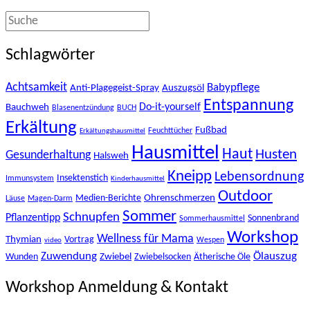
Schlagwörter
Achtsamkeit
Babypflege
Anti-Plagegeist-Spray
Auszugsöl
Entspannung
Bauchweh
Do-it-yourself
Blasenentzündung
BUCH
Erkältung
Fußbad
Feuchttücher
Erkältungshausmittel
Hausmittel
Haut
Husten
Gesunderhaltung
Halsweh
Kneipp
Lebensordnung
Insektenstich
Immunsystem
Kinderhausmittel
Outdoor
Ohrenschmerzen
Medien-Berichte
Läuse
Magen-Darm
Sommer
Schnupfen
Pflanzentipp
Sonnenbrand
Sommerhausmittel
Workshop
Wellness für Mama
Thymian
Vortrag
Wespen
video
Zuwendung
Ölauszug
Zwiebel
Wunden
Zwiebelsocken
Ätherische Öle
Workshop Anmeldung & Kontakt