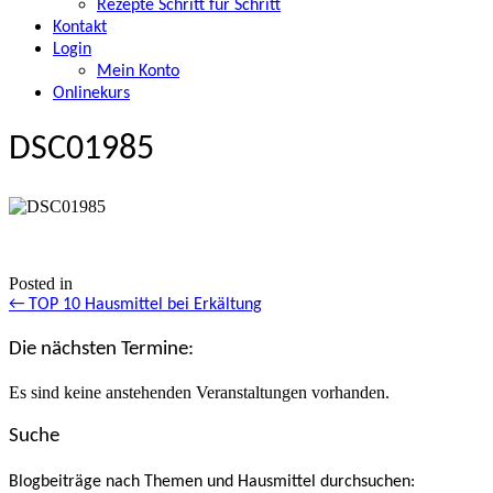
Rezepte Schritt für Schritt
Kontakt
Login
Mein Konto
Onlinekurs
DSC01985
Posted in
Posts
← TOP 10 Hausmittel bei Erkältung
navigation
Die nächsten Termine:
Es sind keine anstehenden Veranstaltungen vorhanden.
Suche
Blogbeiträge nach Themen und Hausmittel durchsuchen: