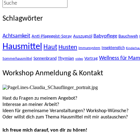
Schlagwörter
Achtsamkeit
Babypflege
Anti-Plagegeist-Spray
Auszugsöl
Bauchweh
Hausmittel
Haut
Husten
Insektenstich
Immunsystem
Kinderhau
Wellness für Ma
Thymian
Sonnenbrand
Vortrag
Sommerhausmittel
video
Workshop Anmeldung & Kontakt
Hast du Fragen zu meinem Angebot?
Interesse an meiner Arbeit?
Ideen für gemeinsame Veranstaltungen? Workshop-Wünsche?
Oder willst dich zum Thema Hausmittel mit mir austauschen?
Ich freue mich darauf, von dir zu hören!