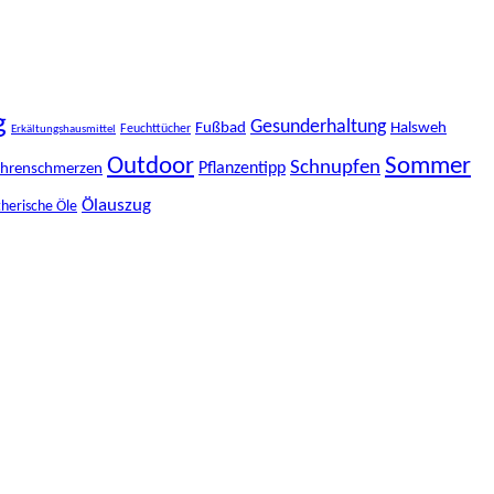
g
Gesunderhaltung
Fußbad
Halsweh
Feuchttücher
Erkältungshausmittel
Outdoor
Sommer
Schnupfen
Pflanzentipp
hrenschmerzen
Ölauszug
herische Öle