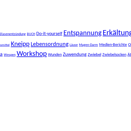
Erkältun
Entspannung
Do-it-yourself
Blasenentzündung
BUCH
Kneipp
Lebensordnung
O
Medien-Berichte
Läuse
Magen-Darm
smittel
Workshop
ma
Zuwendung
Zwiebel
Wunden
Zwiebelsocken
Ät
Wespen