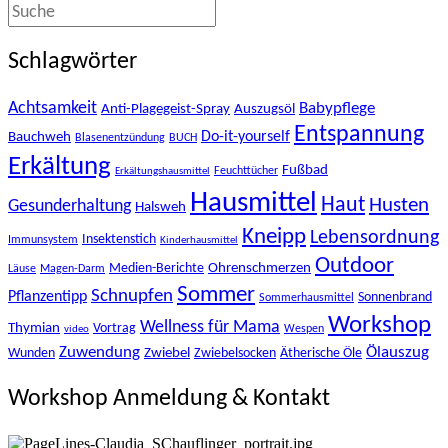
Schlagwörter
Achtsamkeit
Babypflege
Anti-Plagegeist-Spray
Auszugsöl
Entspannung
Bauchweh
Do-it-yourself
Blasenentzündung
BUCH
Erkältung
Fußbad
Feuchttücher
Erkältungshausmittel
Hausmittel
Haut
Husten
Gesunderhaltung
Halsweh
Kneipp
Lebensordnung
Insektenstich
Immunsystem
Kinderhausmittel
Outdoor
Ohrenschmerzen
Medien-Berichte
Läuse
Magen-Darm
Sommer
Schnupfen
Pflanzentipp
Sonnenbrand
Sommerhausmittel
Workshop
Wellness für Mama
Thymian
Vortrag
Wespen
video
Zuwendung
Ölauszug
Zwiebel
Wunden
Zwiebelsocken
Ätherische Öle
Workshop Anmeldung & Kontakt