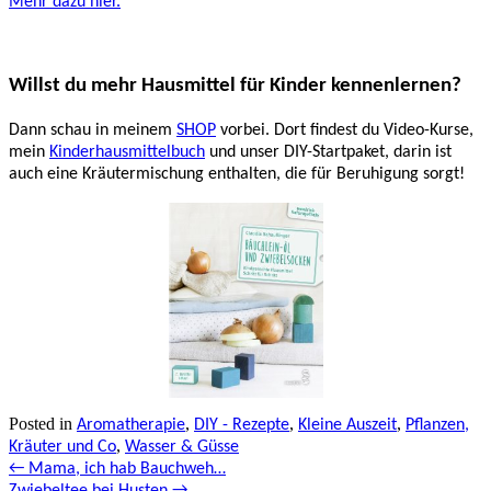
Mehr dazu hier.
Willst du mehr Hausmittel für Kinder kennenlernen?
Dann schau in meinem
SHOP
vorbei. Dort findest du Video-Kurse,
mein
Kinderhausmittelbuch
und unser DIY-Startpaket, darin ist
auch eine Kräutermischung enthalten, die für Beruhigung sorgt!
Posted in
,
,
,
Aromatherapie
DIY - Rezepte
Kleine Auszeit
Pflanzen,
,
Kräuter und Co
Wasser & Güsse
Posts
← Mama, ich hab Bauchweh…