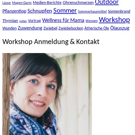
Outdoor
Ohrenschmerzen
Medien-Berichte
Läuse
Magen-Darm
Sommer
Schnupfen
Pflanzentipp
Sonnenbrand
Sommerhausmittel
Workshop
Wellness für Mama
Thymian
Vortrag
Wespen
video
Zuwendung
Ölauszug
Zwiebel
Wunden
Zwiebelsocken
Ätherische Öle
Workshop Anmeldung & Kontakt