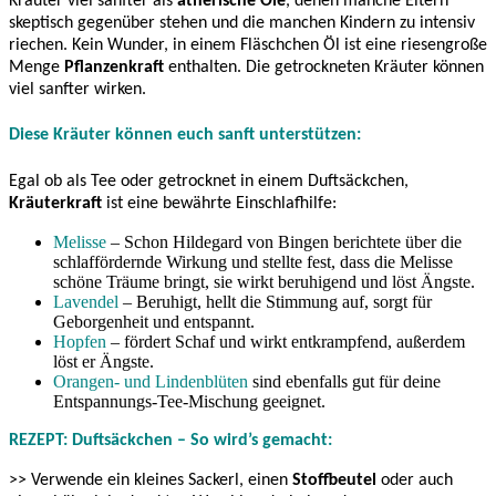
Kräuter viel sanfter als
ätherische Öle
, denen manche Eltern
skeptisch gegenüber stehen und die manchen Kindern zu intensiv
riechen. Kein Wunder, in einem Fläschchen Öl ist eine riesengroße
Menge
Pflanzenkraft
enthalten. Die getrockneten Kräuter können
viel sanfter wirken.
Diese Kräuter können euch sanft unterstützen:
Egal ob als Tee oder getrocknet in einem Duftsäckchen,
Kräuterkraft
ist eine bewährte Einschlafhilfe:
Melisse
– Schon Hildegard von Bingen berichtete über die
schlaffördernde Wirkung und stellte fest, dass die Melisse
schöne Träume bringt, sie wirkt beruhigend und löst Ängste.
Lavendel
– Beruhigt, hellt die Stimmung auf, sorgt für
Geborgenheit und entspannt.
Hopfen
– fördert Schaf und wirkt entkrampfend, außerdem
löst er Ängste.
Orangen- und Lindenblüten
sind ebenfalls gut für deine
Entspannungs-Tee-Mischung geeignet.
REZEPT: Duftsäckchen – So wird’s gemacht:
>> Verwende ein kleines Sackerl, einen
Stoffbeutel
oder auch