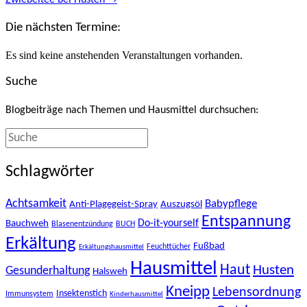
Zwiebeltee bei Husten →
navigation
Die nächsten Termine:
Es sind keine anstehenden Veranstaltungen vorhanden.
Suche
Blogbeiträge nach Themen und Hausmittel durchsuchen:
Schlagwörter
Achtsamkeit
Babypflege
Anti-Plagegeist-Spray
Auszugsöl
Entspannung
Bauchweh
Do-it-yourself
Blasenentzündung
BUCH
Erkältung
Fußbad
Feuchttücher
Erkältungshausmittel
Hausmittel
Haut
Husten
Gesunderhaltung
Halsweh
Kneipp
Lebensordnung
Insektenstich
Immunsystem
Kinderhausmittel