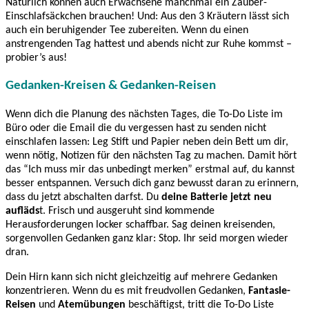
Natürlich können auch Erwachsene manchmal ein Zauber-
Einschlafsäckchen brauchen! Und: Aus den 3 Kräutern lässt sich
auch ein beruhigender Tee zubereiten. Wenn du einen
anstrengenden Tag hattest und abends nicht zur Ruhe kommst –
probier’s aus!
Gedanken-Kreisen & Gedanken-Reisen
Wenn dich die Planung des nächsten Tages, die To-Do Liste im
Büro oder die Email die du vergessen hast zu senden nicht
einschlafen lassen: Leg Stift und Papier neben dein Bett um dir,
wenn nötig, Notizen für den nächsten Tag zu machen. Damit hört
das “Ich muss mir das unbedingt merken” erstmal auf, du kannst
besser entspannen. Versuch dich ganz bewusst daran zu erinnern,
dass du jetzt abschalten darfst. Du
deine Batterie jetzt neu
aufläds
t. Frisch und ausgeruht sind kommende
Herausforderungen locker schaffbar. Sag deinen kreisenden,
sorgenvollen Gedanken ganz klar: Stop. Ihr seid morgen wieder
dran.
Dein Hirn kann sich nicht gleichzeitig auf mehrere Gedanken
konzentrieren. Wenn du es mit freudvollen Gedanken,
Fantasie-
Reisen
und
Atemübungen
beschäftigst, tritt die To-Do Liste